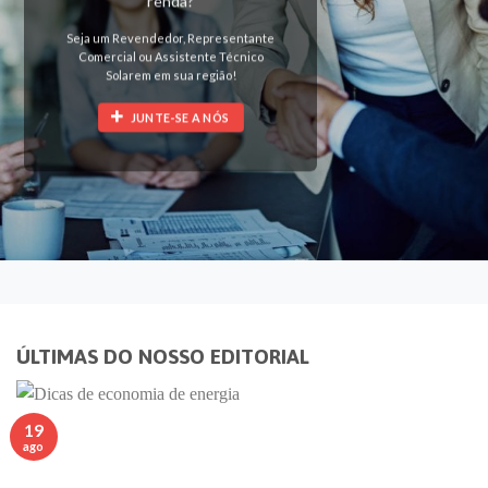
renda?
Seja um Revendedor, Representante
Comercial ou Assistente Técnico
Solarem em sua região!
JUNTE-SE A NÓS
ÚLTIMAS DO NOSSO EDITORIAL
19
ago