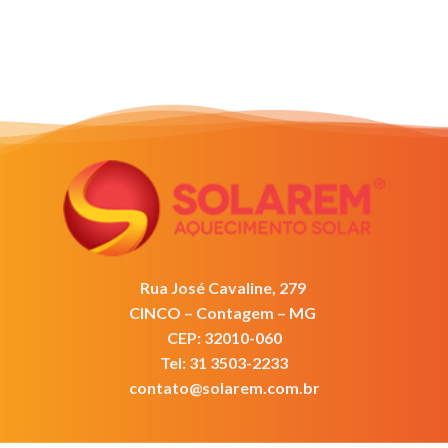
Rua José Cavaline, 279
CINCO – Contagem – MG
CEP: 32010-060
Tel: 31 3503-2233
contato@solarem.com.br